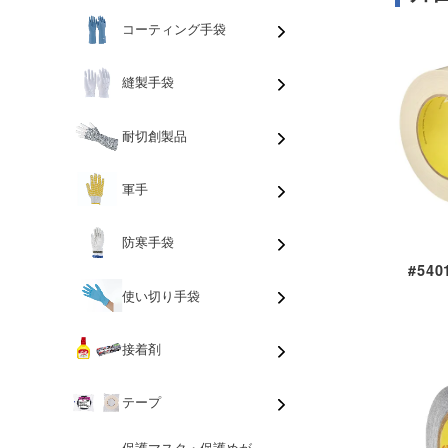
コーティング手袋
縫製手袋
耐切創製品
軍手
防寒手袋
#54
使い切り手袋
接着剤
テープ
保護マスク・保護めが