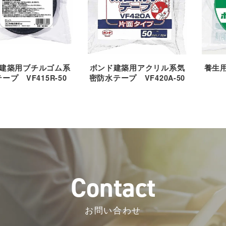
建築用ブチルゴム系
ボンド建築用アクリル系気
養生用
ープ VF415R-50
密防水テープ VF420A-50
C
o
n
t
a
c
t
お問い合わせ