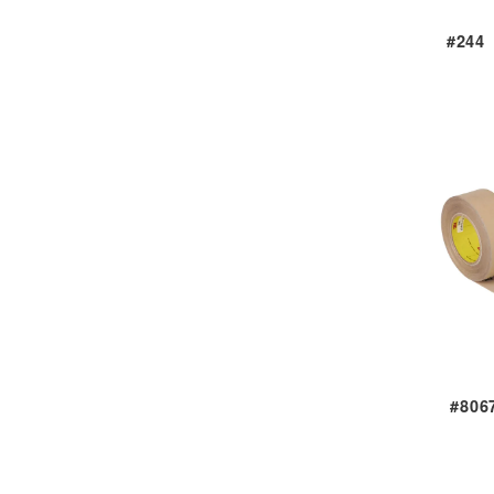
#24
#80