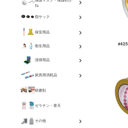
ね
指サック
保安用品
#4
衛生用品
清掃用品
厨房用消耗品
研磨剤
ゼラチン・寒天
その他