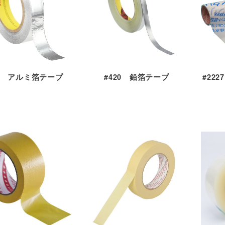
25 アルミ箔テープ
#420 鉛箔テープ
#22