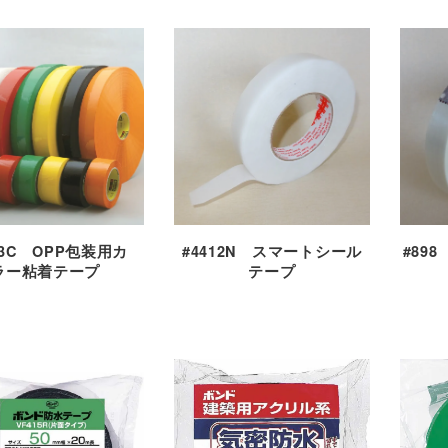
13C OPP包装用カ
#4412N スマートシール
#89
ラー粘着テープ
テープ