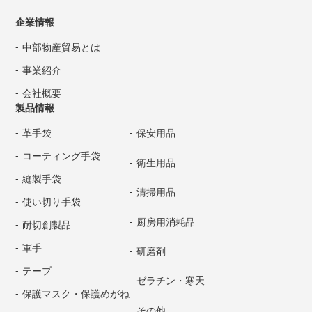
企業情報
中部物産貿易とは
事業紹介
会社概要
製品情報
革手袋
保安用品
コーティング手袋
衛生用品
縫製手袋
清掃用品
使い切り手袋
厨房用消耗品
耐切創製品
軍手
研磨剤
テープ
ゼラチン・寒天
保護マスク・保護めがね
その他