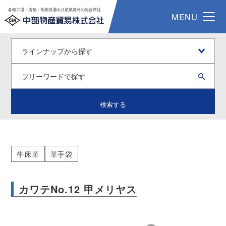
各種工場・店舗・作業現場向け産業資材の総合商社
MENU
検索する
牛床革
革手袋
カワテNo.12 甲メリヤス