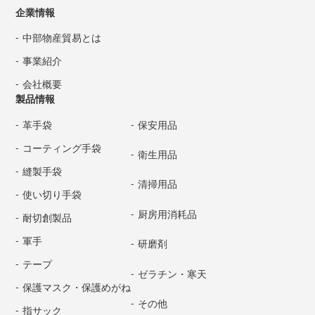
企業情報
中部物産貿易とは
事業紹介
会社概要
製品情報
革手袋
保安用品
コーティング手袋
衛生用品
縫製手袋
清掃用品
使い切り手袋
厨房用消耗品
耐切創製品
軍手
研磨剤
テープ
ゼラチン・寒天
保護マスク・保護めがね
その他
指サック