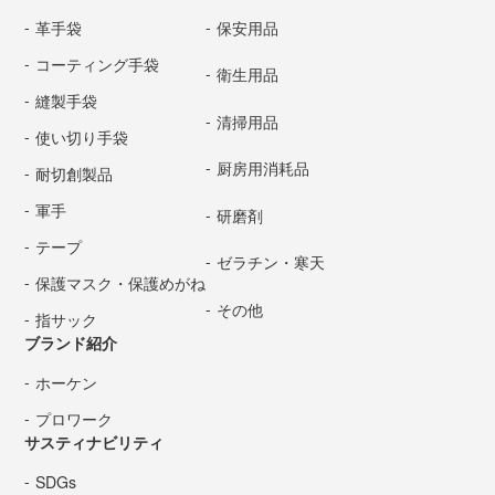
革手袋
保安用品
コーティング手袋
衛生用品
縫製手袋
清掃用品
使い切り手袋
厨房用消耗品
耐切創製品
軍手
研磨剤
テープ
ゼラチン・寒天
保護マスク・保護めがね
その他
指サック
ブランド紹介
ホーケン
プロワーク
サスティナビリティ
SDGs