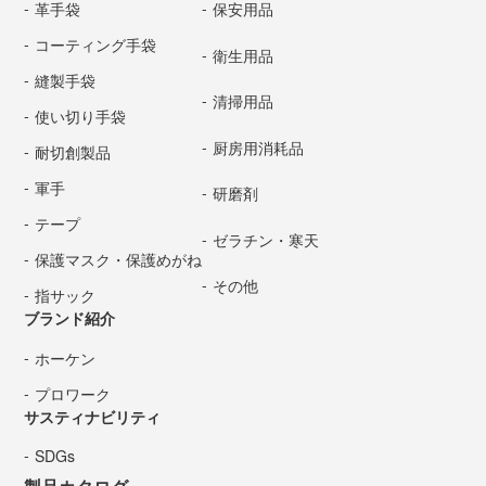
革手袋
保安用品
コーティング手袋
衛生用品
縫製手袋
清掃用品
使い切り手袋
厨房用消耗品
耐切創製品
軍手
研磨剤
テープ
ゼラチン・寒天
保護マスク・保護めがね
その他
指サック
ブランド紹介
ホーケン
プロワーク
サスティナビリティ
SDGs