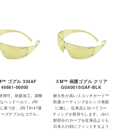
™ ゴグル 334AF
３M™ 保護ゴグル クリア
40661-00000
GG6001SGAF-BLK
併用可。防曇加工。調整
耐久性が高いスコッチガード™
なヘッドベルト。JIS
防曇コーティングをレンズ表面
0に基づき、JIS T8147適
に施し、従来品と比べてコー
リーズナブルなゴグル。
ティングが長持ちします。<br/>
額部分のカーブを従来品よりも
日本人の顔にフィットするよう