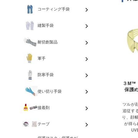
コーティング手袋
縫製手袋
耐切創製品
軍手
防寒手袋
３M™
保護め
使い切り手袋
ツルが
接着剤
追従す
り、顔幅
テープ
が得ら
UV
保護マスク・保護めが