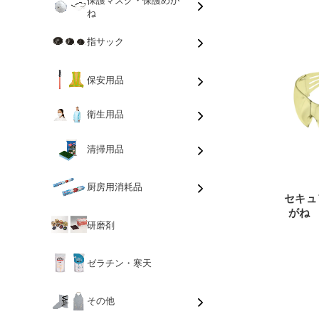
ね
指サック
保安用品
衛生用品
清掃用品
厨房用消耗品
セキュ
がね 
研磨剤
ゼラチン・寒天
その他