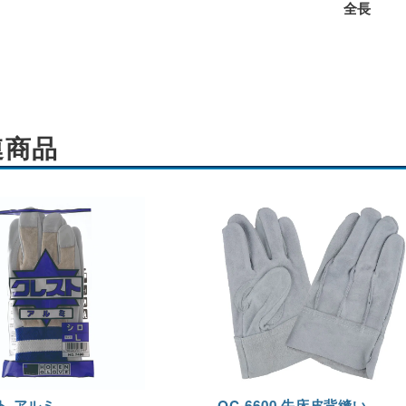
全長
連商品
ト アルミ
QC-6600 牛床皮背縫い