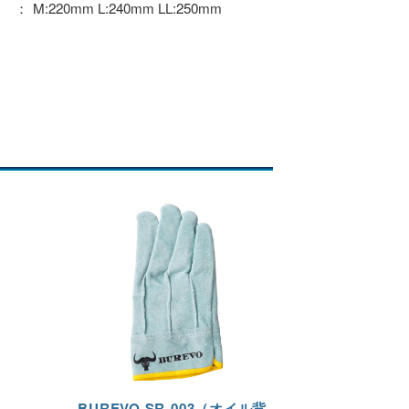
M:220mm L:240mm LL:250mm
BUREVO SR-003（オイル背