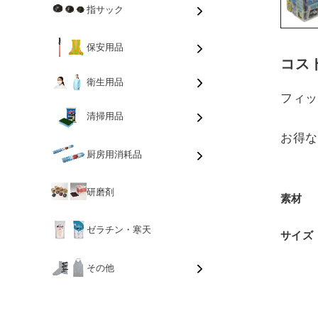
指サック
保安用品
コス
衛生用品
フィ
清掃用品
お得な
厨房用消耗品
研磨剤
素材
ゼラチン・寒天
サイズ
その他