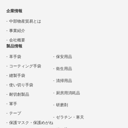
企業情報
中部物産貿易とは
事業紹介
会社概要
製品情報
革手袋
保安用品
コーティング手袋
衛生用品
縫製手袋
清掃用品
使い切り手袋
厨房用消耗品
耐切創製品
軍手
研磨剤
テープ
ゼラチン・寒天
保護マスク・保護めがね