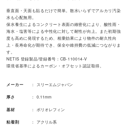
垂直面・天面も貼るだけで簡単。散水いらずでアルカリ汚染
水も心配無用。
保水養生によるコンクリート表面の緻密化により、酸性雨・
海水・塩害等による中性化に対して耐性が向上。また初期強
度も高めに発現するため、相乗効果により物件の耐久性向
上・長寿命化が期待でき、保全や維持費の低減につながりま
す。
NETIS 登録製品/登録番号：CB-110014-V
環境省基準によるカーボン・オフセット認証取得。
メーカー
スリーエムジャパン
厚さ
0.11mm
基材
ポリオレフィン
粘着剤
アクリル系