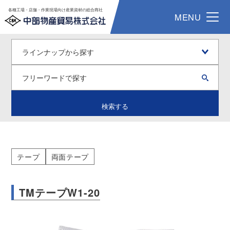
各種工場・店舗・作業現場向け産業資材の総合商社
MENU
検索する
テープ
両面テープ
TMテープW1-20