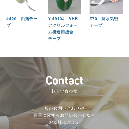
#420 鉛箔テー
Y-4910J VHB
#70 防水気密
プ
アクリルフォー
テープ
ム構造用接合
テープ
C
o
n
t
a
c
t
お問い合わせ
一般のお問い合わせや、
製品に関するお問い合わせなど
お気軽にどうぞ