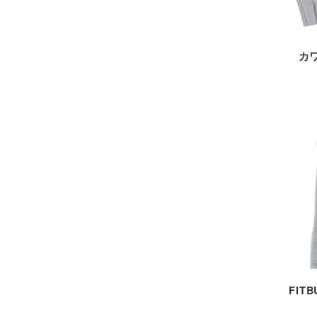
カワ
FIT