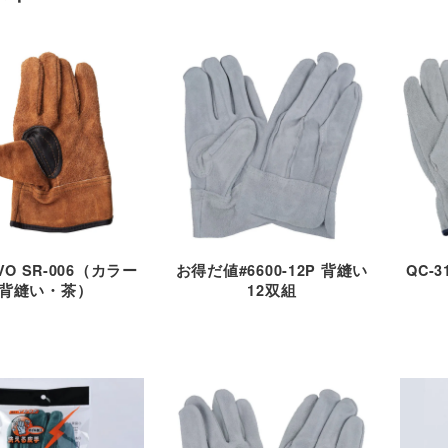
VO SR-006（カラー
お得だ値#6600-12P 背縫い
QC-
背縫い・茶）
12双組