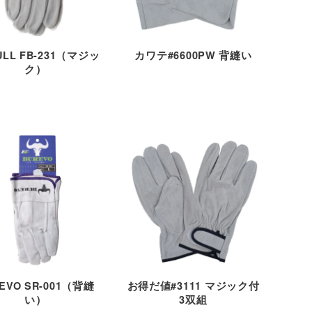
ULL FB-231（マジッ
カワテ#6600PW 背縫い
ク）
EVO SR-001（背縫
お得だ値#3111 マジック付
い）
3双組