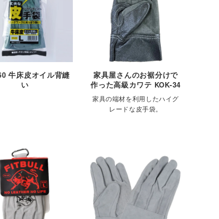
460 牛床皮オイル背縫
家具屋さんのお裾分けで
い
作った高級カワテ KOK-34
家具の端材を利用したハイグ
レードな皮手袋。