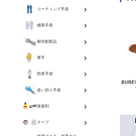
コーティング手袋
縫製手袋
耐切創製品
軍手
防寒手袋
BURE
使い切り手袋
接着剤
テープ
保護マスク・保護めが