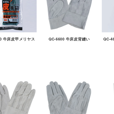
320 牛床皮甲メリヤス
QC-6600 牛床皮背縫い
QC-