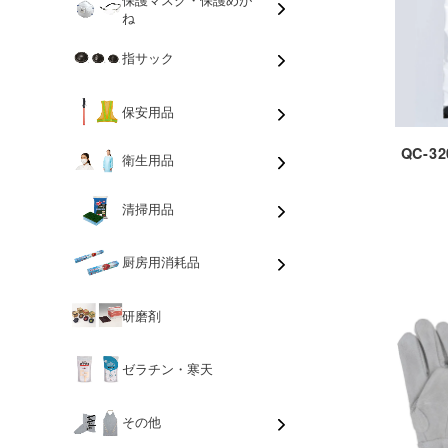
ね
指サック
保安用品
QC-
衛生用品
清掃用品
厨房用消耗品
研磨剤
ゼラチン・寒天
その他