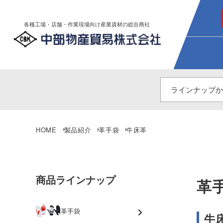
各種工場・店舗・作業現場向け産業資材の総合商社
HOME
製品紹介
革手袋
牛床革
商品ラインナップ
革
革手袋
牛