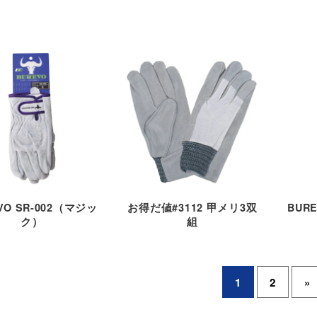
VO SR-002（マジッ
お得だ値#3112 甲メリ3双
BUR
ク）
組
1
2
»