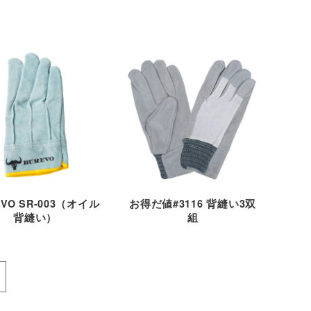
EVO SR-003（オイル
お得だ値#3116 背縫い3双
背縫い）
組