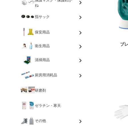
ね
指サック
保安用品
ブレ
衛生用品
清掃用品
厨房用消耗品
研磨剤
ゼラチン・寒天
その他