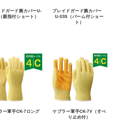
ドガード腕カバーU-
ブレイドガード腕カバー
S（親指付ショート）
U-03S（パーム付ショー
ト）
ラー軍手CK-7ロング
ケブラー軍手CK-7V（すべ
り止め付）