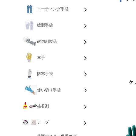
コーティング手袋
縫製手袋
耐切創製品
軍手
防寒手袋
ケ
使い切り手袋
接着剤
テープ
保護マスク・保護めが