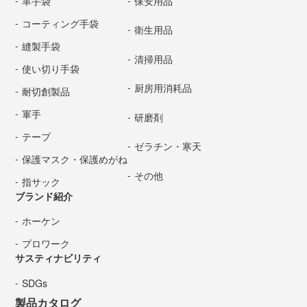
革手袋
保安用品
コーティング手袋
衛生用品
縫製手袋
清掃用品
使い切り手袋
厨房用消耗品
耐切創製品
軍手
研磨剤
テープ
ゼラチン・寒天
保護マスク・保護めがね
その他
指サック
ブランド紹介
ホーケン
プロワーク
サスティナビリティ
SDGs
製品カタログ