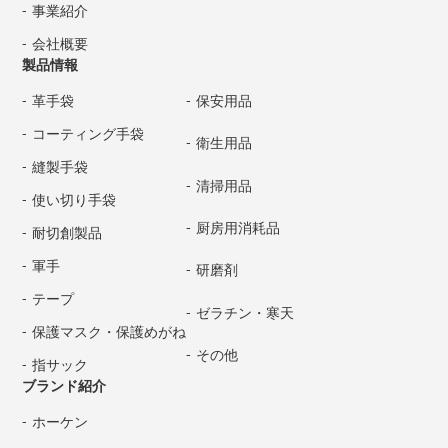
事業紹介
会社概要
製品情報
革手袋
保安用品
コーティング手袋
衛生用品
縫製手袋
清掃用品
使い切り手袋
厨房用消耗品
耐切創製品
軍手
研磨剤
テープ
ゼラチン・寒天
保護マスク・保護めがね
その他
指サック
ブランド紹介
ホーケン