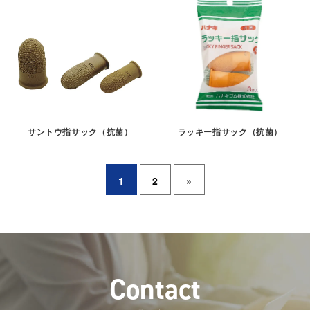
サントウ指サック（抗菌）
ラッキー指サック（抗菌）
1
2
»
C
o
n
t
a
c
t