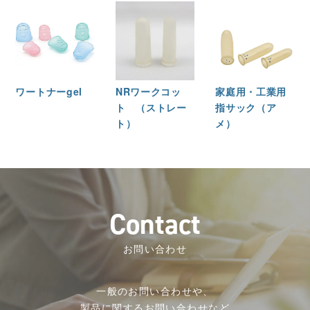
ワートナーgel
NRワークコッ
家庭用・工業用
ト （ストレー
指サック（ア
ト）
メ）
C
o
n
t
a
c
t
お問い合わせ
一般のお問い合わせや、
製品に関するお問い合わせなど