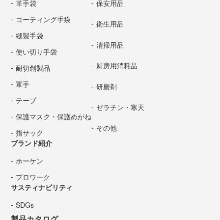
革手袋
保安用品
コーティング手袋
衛生用品
縫製手袋
清掃用品
使い切り手袋
厨房用消耗品
耐切創製品
軍手
研磨剤
テープ
ゼラチン・寒天
保護マスク・保護めがね
その他
指サック
ブランド紹介
ホーケン
プロワーク
サスティナビリティ
SDGs
製品カタログ