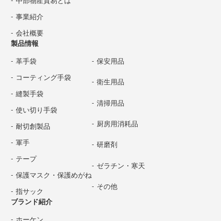
事業紹介
会社概要
製品情報
革手袋
保安用品
コーティング手袋
衛生用品
縫製手袋
清掃用品
使い切り手袋
厨房用消耗品
耐切創製品
軍手
研磨剤
テープ
ゼラチン・寒天
保護マスク・保護めがね
その他
指サック
ブランド紹介
ホーケン