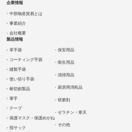
企業情報
中部物産貿易とは
事業紹介
会社概要
製品情報
革手袋
保安用品
コーティング手袋
衛生用品
縫製手袋
清掃用品
使い切り手袋
厨房用消耗品
耐切創製品
軍手
研磨剤
テープ
ゼラチン・寒天
保護マスク・保護めがね
その他
指サック