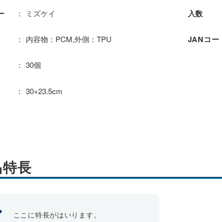
ミズケイ
ー
入数
内容物：PCM,外側：TPU
JANコー
30個
30×23.5cm
品特長
ここに特長がはいります。