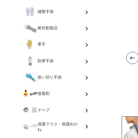
縫製手袋
耐切創製品
軍手
防寒手袋
使い切り手袋
接着剤
テープ
保護マスク・保護めが
ね