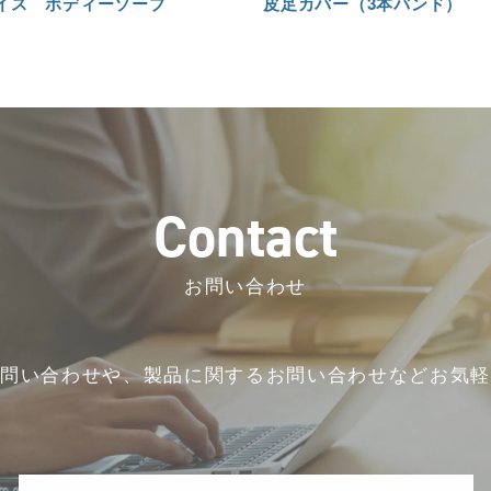
皮足カバー（3本バンド）
イス ボディーソープ
C
o
n
t
a
c
t
お問い合わせ
お問い合わせや、
製品に関するお問い合わせなど
お気軽