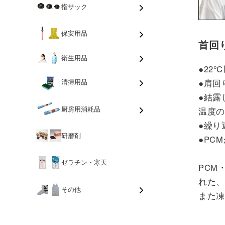
指サック
保安用品
首回
衛生用品
●22
●肩回
清掃用品
●結露
厨房用消耗品
温度
●繰り
研磨剤
●PC
ゼラチン・寒天
PCM
れた
その他
また