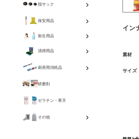
指サック
保安用品
イン
衛生用品
清掃用品
素材
厨房用消耗品
サイズ
研磨剤
ゼラチン・寒天
その他