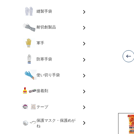
縫製手袋
耐切創製品
軍手
防寒手袋
使い切り手袋
接着剤
テープ
保護マスク・保護めが
ね