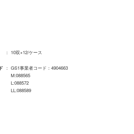
10双×12/ケース
GS1事業者コード：4904663
ド
M:088565
L:088572
LL:088589