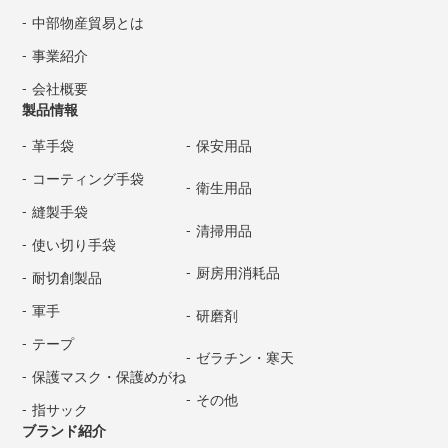
中部物産貿易とは
事業紹介
会社概要
製品情報
革手袋
保安用品
コーティング手袋
衛生用品
縫製手袋
清掃用品
使い切り手袋
厨房用消耗品
耐切創製品
軍手
研磨剤
テープ
ゼラチン・寒天
保護マスク・保護めがね
その他
指サック
ブランド紹介