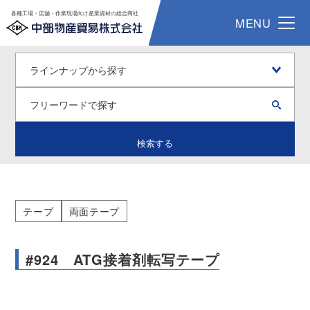
各種工場・店舗・作業現場向け産業資材の総合商社
MENU
検索する
テープ
両面テープ
#924 ATG接着剤転写テープ