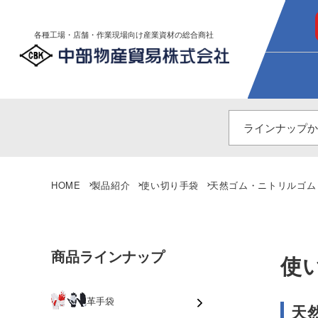
各種工場・店舗・作業現場向け産業資材の総合商社
HOME
製品紹介
使い切り手袋
天然ゴム・ニトリルゴム
商品ラインナップ
使
革手袋
天