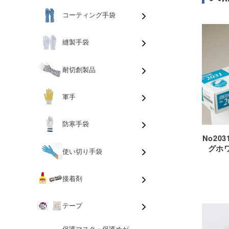
コーティング手袋
縫製手袋
耐切創製品
軍手
防寒手袋
No20
グホ
使い切り手袋
接着剤
テープ
保護マスク・保護めが