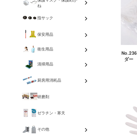
ね
指サック
保安用品
衛生用品
No.
ダー
清掃用品
厨房用消耗品
研磨剤
ゼラチン・寒天
その他