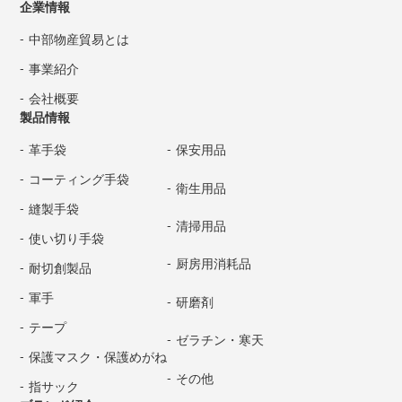
企業情報
中部物産貿易とは
事業紹介
会社概要
製品情報
革手袋
保安用品
コーティング手袋
衛生用品
縫製手袋
清掃用品
使い切り手袋
厨房用消耗品
耐切創製品
軍手
研磨剤
テープ
ゼラチン・寒天
保護マスク・保護めがね
その他
指サック