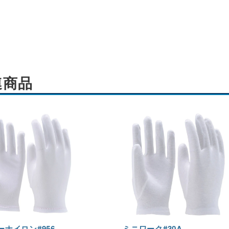
連商品
ーナイロン#956
ミニワーク#30A