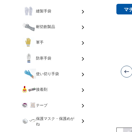
マ
縫製手袋
耐切創製品
軍手
防寒手袋
使い切り手袋
接着剤
テープ
保護マスク・保護めが
ね