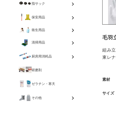
指サック
保安用品
衛生用品
毛羽
清掃用品
組み
厨房用消耗品
東レ
研磨剤
素材
ゼラチン・寒天
サイズ
その他