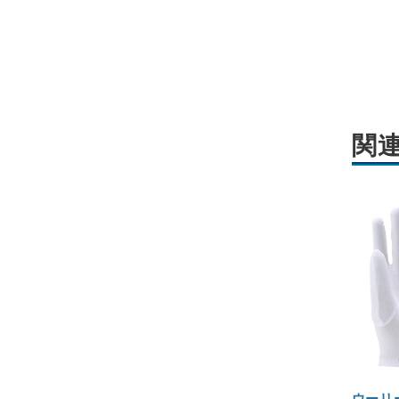
関
ウーリ