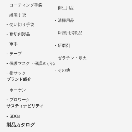
コーティング手袋
衛生用品
縫製手袋
清掃用品
使い切り手袋
厨房用消耗品
耐切創製品
軍手
研磨剤
テープ
ゼラチン・寒天
保護マスク・保護めがね
その他
指サック
ブランド紹介
ホーケン
プロワーク
サスティナビリティ
SDGs
製品カタログ