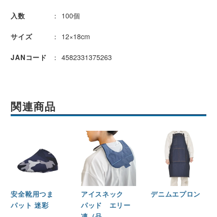
入数
100個
サイズ
12×18cm
JANコード
4582331375263
関連商品
安全靴用つま
アイスネック
デニムエプロン
パット 迷彩
パッド エリー
凍（品