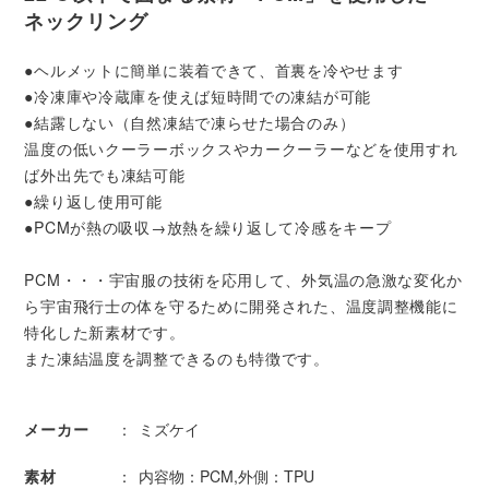
ネックリング
●ヘルメットに簡単に装着できて、首裏を冷やせます
●冷凍庫や冷蔵庫を使えば短時間での凍結が可能
●結露しない（自然凍結で凍らせた場合のみ）
温度の低いクーラーボックスやカークーラーなどを使用すれ
ば外出先でも凍結可能
●繰り返し使用可能
●PCMが熱の吸収→放熱を繰り返して冷感をキープ
PCM・・・宇宙服の技術を応用して、外気温の急激な変化か
ら宇宙飛行士の体を守るために開発された、温度調整機能に
特化した新素材です。
また凍結温度を調整できるのも特徴です。
メーカー
ミズケイ
素材
内容物：PCM,外側：TPU