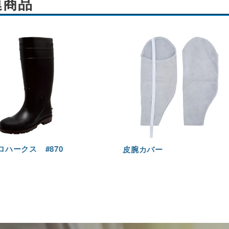
連商品
ロハークス #870
皮腕カバー