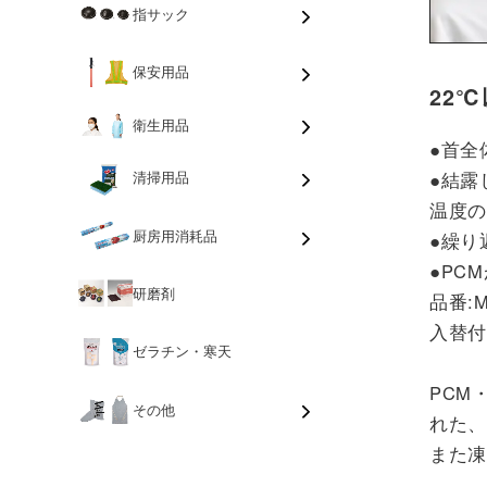
指サック
保安用品
22
衛生用品
●首全
●結露
清掃用品
温度
厨房用消耗品
●繰り
●PC
研磨剤
品番:M 
入替付き
ゼラチン・寒天
PCM
その他
れた
また