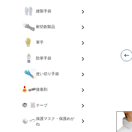
縫製手袋
耐切創製品
軍手
防寒手袋
使い切り手袋
接着剤
テープ
保護マスク・保護めが
ね