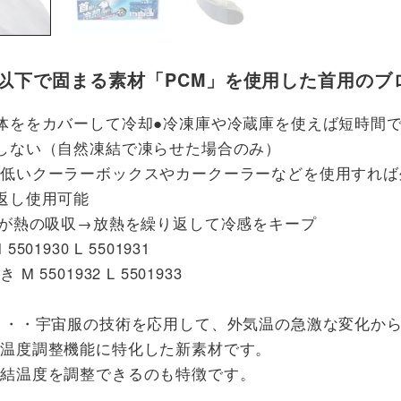
℃以下で固まる素材「PCM」を使用した首用のブ
体ををカバーして冷却●冷凍庫や冷蔵庫を使えば短時間
しない（自然凍結で凍らせた場合のみ）
の低いクーラーボックスやカークーラーなどを使用すれば
返し使用可能
Mが熱の吸収→放熱を繰り返して冷感をキープ
5501930 L 5501931
 M 5501932 L 5501933
・・・宇宙服の技術を応用して、外気温の急激な変化か
、温度調整機能に特化した新素材です。
凍結温度を調整できるのも特徴です。