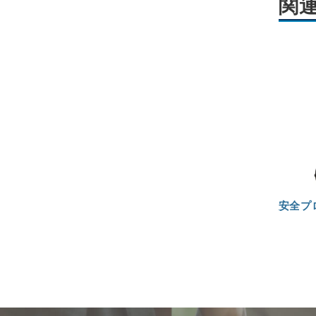
関
安全プ