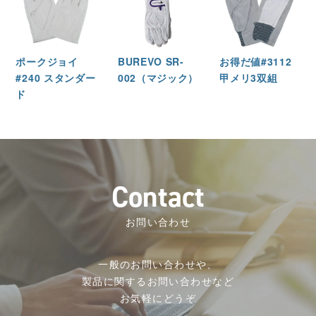
ポークジョイ
BUREVO SR-
お得だ値#3112
#240 スタンダー
002（マジック）
甲メリ3双組
ド
C
o
n
t
a
c
t
お問い合わせ
一般のお問い合わせや、
製品に関するお問い合わせなど
お気軽にどうぞ