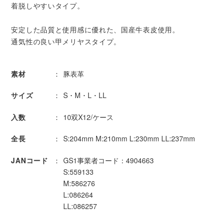
着脱しやすいタイプ。
安定した品質と使用感に優れた、国産牛表皮使用。
通気性の良い甲メリヤスタイプ。
素材
豚表革
サイズ
S・M・L・LL
入数
10双X12/ケース
全長
S:204mm M:210mm L:230mm LL:237mm
JANコード
GS1事業者コード：4904663
S:559133
M:586276
L:086264
LL:086257