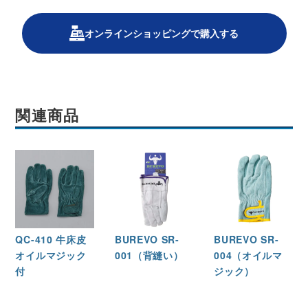
オンラインショッピングで購入する
関連商品
QC-410 牛床皮
BUREVO SR-
BUREVO SR-
オイルマジック
001（背縫い）
004（オイルマ
付
ジック）