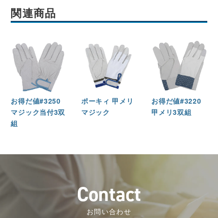
関連商品
お得だ値#3250
ポーキィ 甲メリ
お得だ値#3220
マジック当付3双
マジック
甲メリ3双組
組
C
o
n
t
a
c
t
お問い合わせ