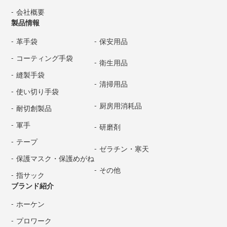
会社概要
製品情報
革手袋
保安用品
コーティング手袋
衛生用品
縫製手袋
清掃用品
使い切り手袋
厨房用消耗品
耐切創製品
軍手
研磨剤
テープ
ゼラチン・寒天
保護マスク・保護めがね
その他
指サック
ブランド紹介
ホーケン
プロワーク