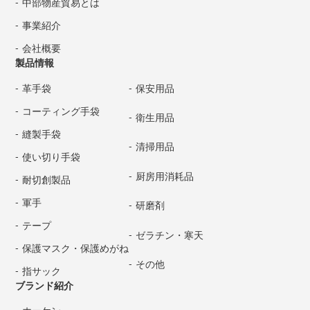
中部物産貿易とは
事業紹介
会社概要
製品情報
革手袋
保安用品
コーティング手袋
衛生用品
縫製手袋
清掃用品
使い切り手袋
厨房用消耗品
耐切創製品
軍手
研磨剤
テープ
ゼラチン・寒天
保護マスク・保護めがね
その他
指サック
ブランド紹介
ホーケン