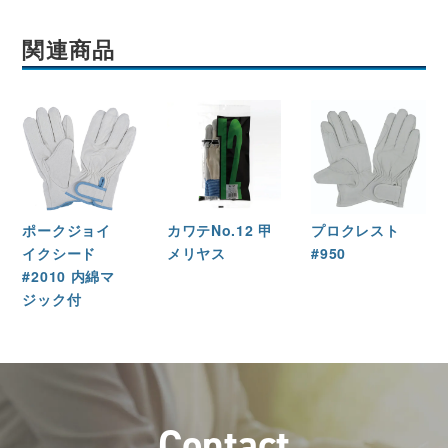
関連商品
ポークジョイ
カワテNo.12 甲
プロクレスト
イクシード
メリヤス
#950
#2010 内綿マ
ジック付
C
o
n
t
a
c
t