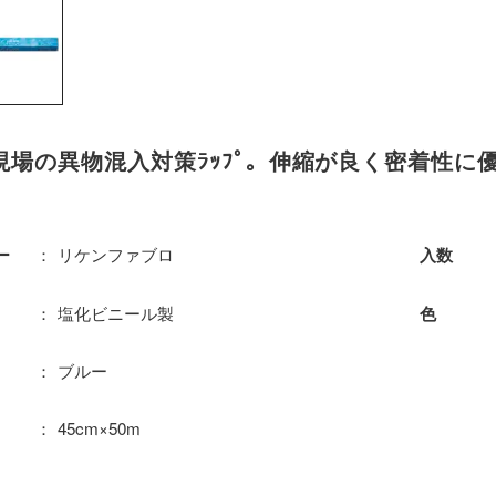
現場の異物混入対策ﾗｯﾌﾟ。伸縮が良く密着性に
リケンファブロ
ー
入数
塩化ビニール製
色
ブルー
45cm×50m