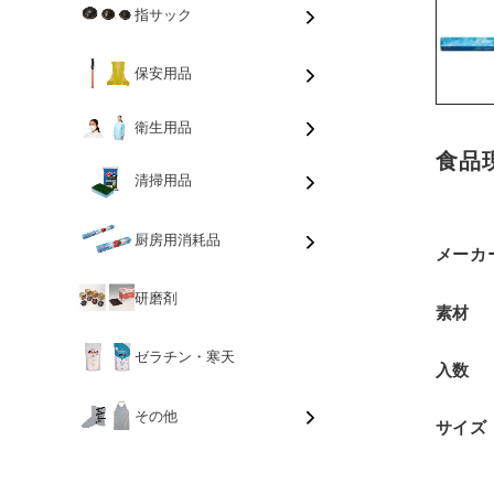
指サック
保安用品
衛生用品
食品
清掃用品
厨房用消耗品
メーカ
研磨剤
素材
ゼラチン・寒天
入数
その他
サイズ