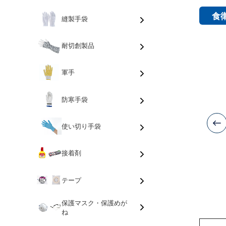
食
縫製手袋
耐切創製品
軍手
防寒手袋
使い切り手袋
接着剤
テープ
保護マスク・保護めが
ね