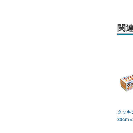
関
クッキ
33cm×