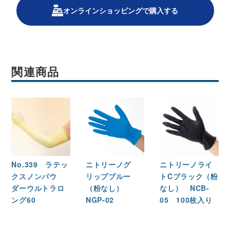
オンラインショッピングで購入する
関連商品
No.339 ラテッ
ニトリーノグ
ニトリーノライ
クスノンパウ
リップブルー
トCブラック（粉
ダーウルトラロ
（粉なし）
なし） NCB-
ング60
NGP-02
05 100枚入り