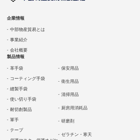
企業情報
中部物産貿易とは
事業紹介
会社概要
製品情報
革手袋
保安用品
コーティング手袋
衛生用品
縫製手袋
清掃用品
使い切り手袋
厨房用消耗品
耐切創製品
軍手
研磨剤
テープ
ゼラチン・寒天
保護マスク・保護めがね