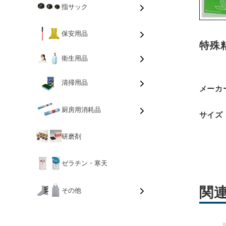
指サック
保安用品
特殊
衛生用品
清掃用品
メーカ
厨房用消耗品
サイズ
研磨剤
ゼラチン・寒天
関
その他