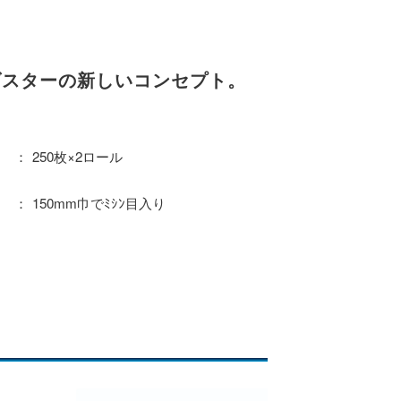
ダスターの新しいコンセプト。
250枚×2ロール
150mm巾でﾐｼﾝ目入り