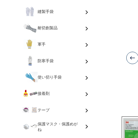
縫製手袋
耐切創製品
軍手
防寒手袋
使い切り手袋
接着剤
テープ
保護マスク・保護めが
ね