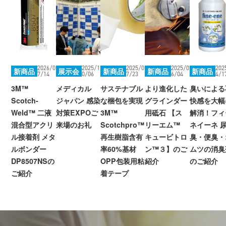
2026/0
2025/1
2025/0
2025/0
202
新商品
展示会
新商品
新商品
新商品
7/14
0/06
7/23
6/04
4/1
3M™
メディカル
サステナブル
より進化した
臭いによる
Scotch-
ジャパン 感染
な梱包を実現
グラインダー
快感を大幅
Weld™ 二液
対策EXPOご
3M™
用砥石 【ス
解消！フィ
混合型アクリ
来場のお礼
Scotchpro™
リーエム™
ネイーネ 
ル接着剤 メタ
再生樹脂含有
キュービトロ
臭・便臭・
ルボンダー
率60%基材
ン™３】のご
ムツの消臭
DP8507NSの
OPP包装用粘
紹介
のご紹介
ご紹介
着テープ