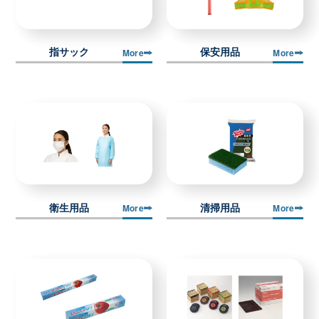
指サック
保安用品
More
More
衛生用品
清掃用品
More
More