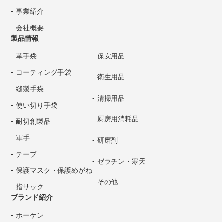
事業紹介
会社概要
製品情報
革手袋
保安用品
コーティング手袋
衛生用品
縫製手袋
清掃用品
使い切り手袋
厨房用消耗品
耐切創製品
軍手
研磨剤
テープ
ゼラチン・寒天
保護マスク・保護めがね
その他
指サック
ブランド紹介
ホーケン