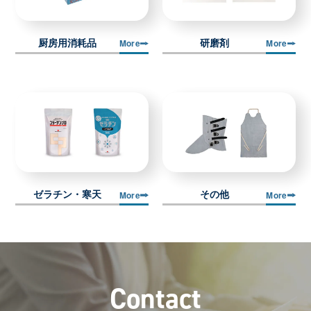
厨房用消耗品
研磨剤
More
More
ゼラチン・寒天
その他
More
More
C
o
n
t
a
c
t