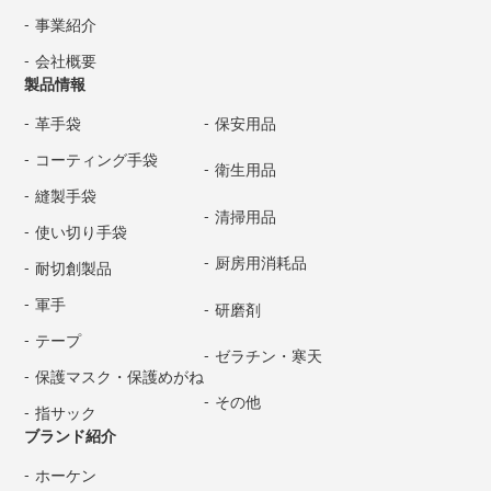
事業紹介
会社概要
製品情報
革手袋
保安用品
コーティング手袋
衛生用品
縫製手袋
清掃用品
使い切り手袋
厨房用消耗品
耐切創製品
軍手
研磨剤
テープ
ゼラチン・寒天
保護マスク・保護めがね
その他
指サック
ブランド紹介
ホーケン