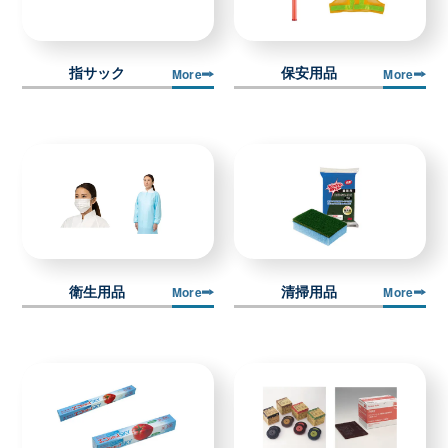
指サック
保安用品
More
More
衛生用品
清掃用品
More
More