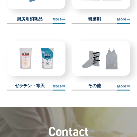
厨房用消耗品
研磨剤
More
More
ゼラチン・寒天
その他
More
More
C
o
n
t
a
c
t