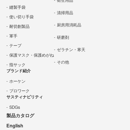
衛生用品
縫製手袋
清掃用品
使い切り手袋
厨房用消耗品
耐切創製品
軍手
研磨剤
テープ
ゼラチン・寒天
保護マスク・保護めがね
その他
指サック
ブランド紹介
ホーケン
プロワーク
サスティナビリティ
SDGs
製品カタログ
English