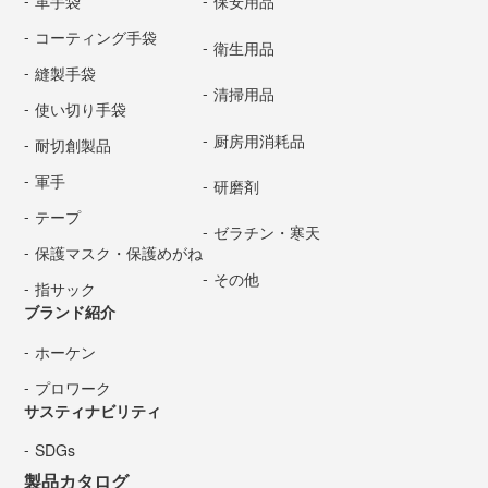
革手袋
保安用品
コーティング手袋
衛生用品
縫製手袋
清掃用品
使い切り手袋
厨房用消耗品
耐切創製品
軍手
研磨剤
テープ
ゼラチン・寒天
保護マスク・保護めがね
その他
指サック
ブランド紹介
ホーケン
プロワーク
サスティナビリティ
SDGs
製品カタログ