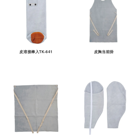
皮溶接棒入TK-641
皮胸当前掛