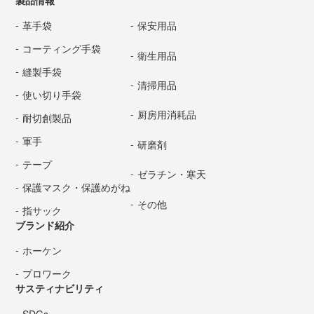
革手袋
保安用品
コーティング手袋
衛生用品
縫製手袋
清掃用品
使い切り手袋
厨房用消耗品
耐切創製品
軍手
研磨剤
テープ
ゼラチン・寒天
保護マスク・保護めがね
その他
指サック
ブランド紹介
ホーケン
プロワーク
サスティナビリティ
SDGs