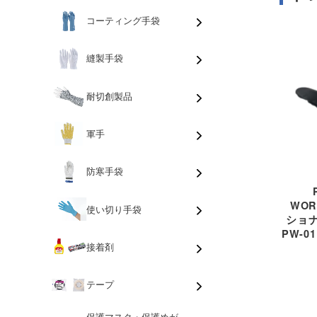
コーティング手袋
縫製手袋
耐切創製品
軍手
防寒手袋
WO
使い切り手袋
ショ
PW-
接着剤
テープ
保護マスク・保護めが