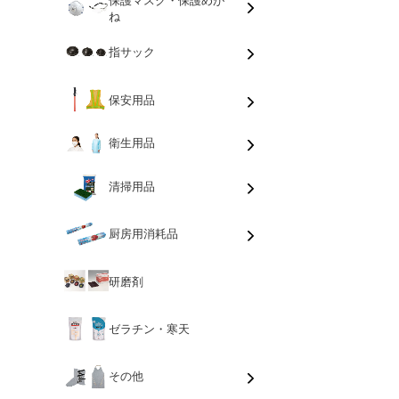
ね
指サック
保安用品
衛生用品
清掃用品
厨房用消耗品
研磨剤
ゼラチン・寒天
その他